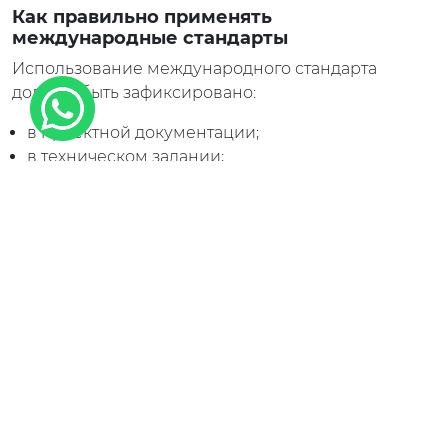
Как правильно применять
международные стандарты
Использование международного стандарта
должно быть зафиксировано:
в проектной документации;
в техническом задании;
в договоре или контракте;
в программах контроля и испытаний.
Типичные ошибки при использовании
международных стандартов
применение стандарта без ссылки в проекте;
замена обязательных норм РК
международными;
использование устаревших редакций
стандартов;
отсутствие перевода или официального
толкования;