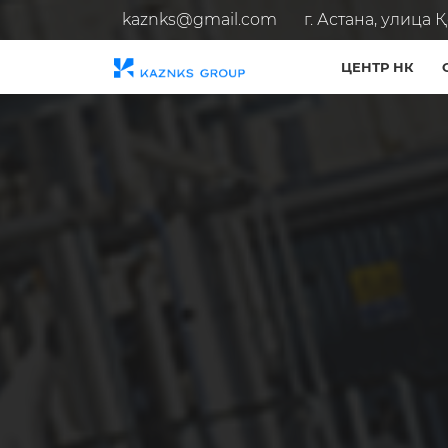
kaznks@gmail.com
г. Астана, улица Қо
ЦЕНТР НК