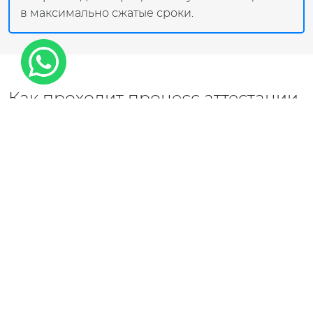
в максимально сжатые сроки.
Как проходит процесс аттестации
рабочих мест по условиям труда
1
Первичная консультация
Определяем виды работ, категорию
лицензии и требования к компании.
2
Анализ соответствия
Проверяем наличие специалистов,
опыта, оборудования и документов.