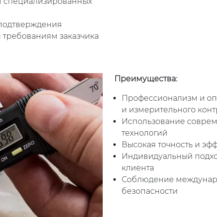
м специализированных
 подтверждения
и требованиям заказчика
Преимущества:
Профессионализм и опы
и измерительного кон
Использование соврем
технологий
Высокая точность и эф
Индивидуальный подхо
клиента
Соблюдение междунаро
безопасности