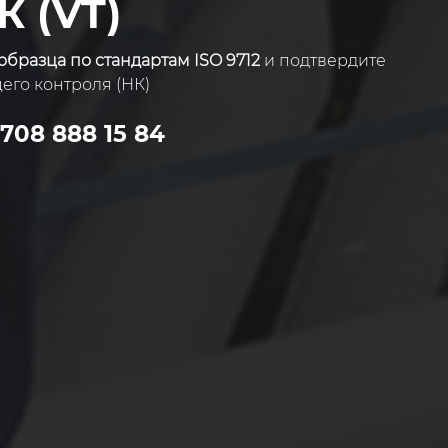
К (VT)
бразца по стандартам ISO 9712
и подтвердите
го контроля (НК)
 708 888 15 84