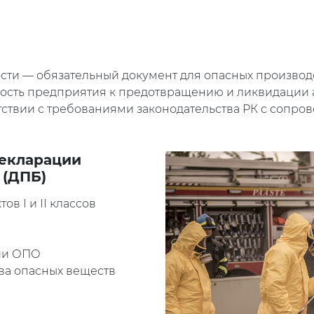
ти — обязательный документ для опасных производ
вность предприятия к предотвращению и ликвидации
ствии с требованиями законодательства РК с сопро
декларации
 (ДПБ)
в I и II классов
ии ОПО
ва опасных веществ