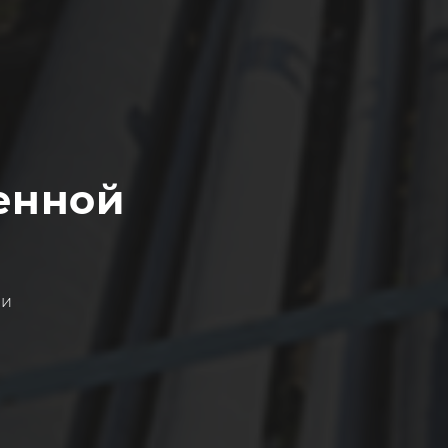
енной
ми