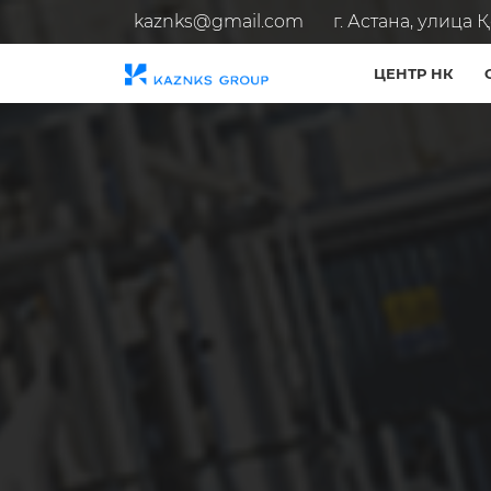
kaznks@gmail.com
г. Астана, улица Қо
ЦЕНТР НК